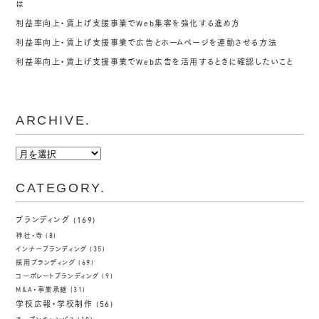
は
利益率向上・賃上げ支援事業でWeb集客を強化する進め方
利益率向上・賃上げ支援事業で広告とホームページを連動させる方法
利益率向上・賃上げ支援事業でWeb広告を活用するときに確認したいこと
ARCHIVE.
ARCHIVE.
CATEGORY.
ブランディング
(169)
神社・寺
(8)
インナーブランディング
(35)
採用ブランディング
(69)
コーポレートブランディング
(9)
M&A・事業承継
(31)
学校広報・学校制作
(56)