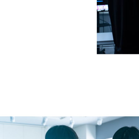
リ
バ
ー
ス