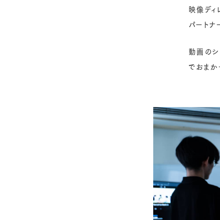
対
映像ディ
策・
パートナ
ブ
ラ
動画のシ
ン
でおまか
デ
ィ
ン
グ
に
強
い
株
式
会
社