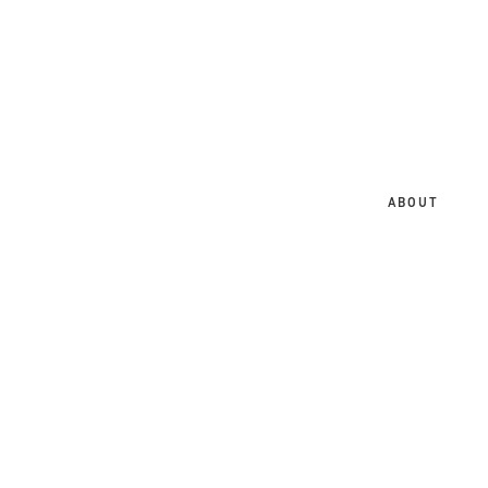
大
阪
の
ホ
ー
ム
ABOUT
ペ
ー
ジ
制
作
会
社
｜
SEO