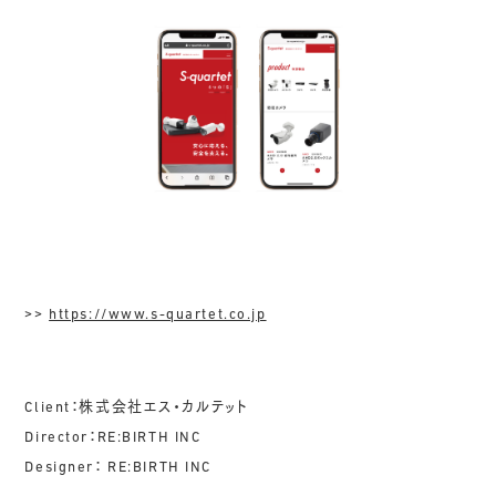
>>
https://www.s-quartet.co.jp
Client：株式会社エス・カルテット
Director：RE:BIRTH INC
Designer： RE:BIRTH INC