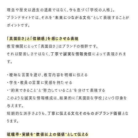
理念や歴史は過去の遺産ではなく、今も息づく「学校の人格」。
ブランドサイトでは、それを
“未来につながる文化”
として表現することが
ポイントです。
「真面目さ」と「信頼感」を感じさせる表現
教育機関にとって「真面目さ」はブランドの根幹です。
それは堅苦しさではなく、
丁寧で誠実な情報発信
によって表現されま
す。
・曖昧な言葉を避け、教育内容を明確に伝える
・学生・教員の言葉に実感を持たせる
・“約束できること”と“努力していること”を分けて表現する
このような誠実な情報構成は、結果的に「真面目な学校」という印象を
与えます。
短期的な派手さよりも、
丁寧に伝える文化そのものがブランド価値
とな
ります。
就職率・実績を“数値以上の価値”として伝える