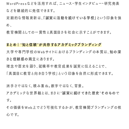
WordPressなどを活用すれば、ニュース・学生インタビュー・研究発表
などを継続的に発信できます。
定期的な情報更新は、
「誠実に活動を続けている学校」
という印象を強
め、
教育機関としての一貫性と真面目さを社会に示すことができます。
まとめ｜“知と信頼”が共存するアカデミックブランディング
大学や専門学校のWebサイトにおけるブランディングの本質は、
知の深
さと信頼感の両立
にあります。
理念や歴史を語り、就職率や教育成果を誠実に伝えることで、
「真面目に教育と向き合う学校」という印象を自然に形成できます。
派手さではなく、積み重ね。数字ではなく、背景。
アカデミックな世界観とは、まさに
“誠実に続けてきた歴史”そのもの
で
す。
その価値をWeb上でどう可視化するかが、教育機関ブランディングの核
心です。