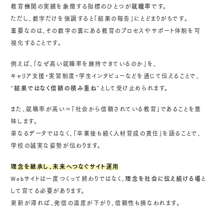
教育機関の実績を象徴する指標のひとつが
就職率
です。
ただし、数字だけを強調すると「結果の報告」にとどまりがちです。
重要なのは、その数字の裏にある教育のプロセスやサポート体制を可
視化することです。
例えば、「なぜ高い就職率を維持できているのか」を、
キャリア支援・実習制度・学生インタビューなどを通じて伝えることで、
“結果ではなく信頼の積み重ね”
として受け止められます。
また、就職率が高い＝「社会から信頼されている教育」であることを意
味します。
単なるデータではなく、「卒業後も続く人材育成の責任」を語ることで、
学校の誠実な姿勢が伝わります。
理念を継承し、未来へつなぐサイト運用
Webサイトは一度つくって終わりではなく、
理念を社会に伝え続ける場
と
して育てる必要があります。
更新が滞れば、発信の温度が下がり、信頼性も損なわれます。