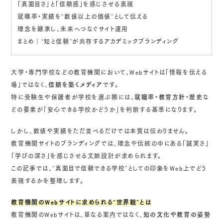
「真面目さ」と「信頼感」を感じさせる表現
就職率・実績を“数値以上の価値”として伝える
理念を継承し、未来へつなぐサイト運用
まとめ｜“知と信頼”が共存するアカデミックブランディング
大学・専門学校などの教育機関において、Webサイトは「情報を伝える
場」ではなく、
信頼を築くメディア
です。
特に受験生や保護者が学校を選ぶ際には、
就職率・教育方針・歴史
な
どの要素が「安心できる学校かどうか」を判断する基準になります。
しかし、数値や実績をただ並べるだけでは本質は伝わりません。
教育機関サイトのブランディングでは、理念や伝統の中にある「誠実さ」
「学びの深さ」を感じさせる文脈設計が求められます。
この記事では、“真面目で信頼できる学校”としての印象をWeb上でどう
表現するかを整理します。
教育機関のWebサイトに求められる“世界観”とは
教育機関のWebサイトは、単なる案内ではなく、
知の文化や教育の姿勢