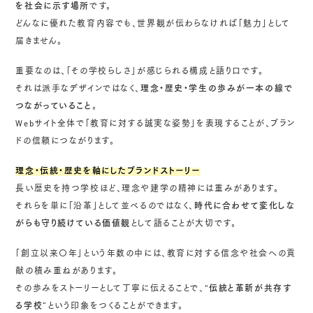
を社会に示す場所
です。
どんなに優れた教育内容でも、世界観が伝わらなければ「魅力」として
届きません。
重要なのは、「その学校らしさ」が感じられる構成と語り口です。
それは派手なデザインではなく、
理念・歴史・学生の歩みが一本の線で
つながっていること
。
Webサイト全体で「教育に対する誠実な姿勢」を表現することが、ブラン
ドの信頼につながります。
理念・伝統・歴史を軸にしたブランドストーリー
長い歴史を持つ学校ほど、理念や建学の精神には重みがあります。
それらを単に「沿革」として並べるのではなく、
時代に合わせて変化しな
がらも守り続けている価値観
として語ることが大切です。
「創立以来〇年」という年数の中には、教育に対する信念や社会への貢
献の積み重ねがあります。
その歩みをストーリーとして丁寧に伝えることで、
“伝統と革新が共存す
る学校”
という印象をつくることができます。