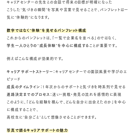
キャリアセンターの先生との会話で将来の目標が明確になった
こうした“気づきの瞬間”を写真や言葉で見せることで、パンフレットは一
気に“体験的”になります。
数字ではなく“体験”を見せるパンフレット構成
これからのパンフレットは、「一覧で企業名を並べる」のではなく、
学生一人ひとりの“成長体験”を中心に構成する
ことが重要です。
例えばこんな構成が効果的です。
キャリアサポートストーリー：
キャリアセンターでの面談風景や学びのエ
ピソード
成長のタイムライン：
1年次からのサポートと気づきを時系列で見せる
進路決定までのプロセス：
迷い・挑戦・発見の流れを感情的に表現
このように、「どんな経験を積んで、どんな自分に出会えたのか」を中心
に構成することで、
高校生に“自分ごと”として想像させることができます。
写真で語るキャリアサポートの魅力