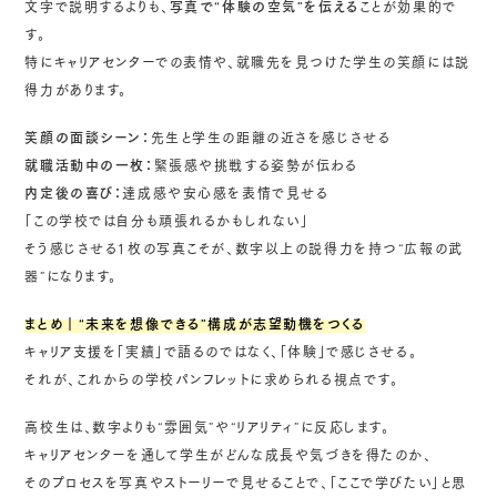
文字で説明するよりも、
写真で“体験の空気”を伝える
ことが効果的で
す。
特にキャリアセンターでの表情や、就職先を見つけた学生の笑顔には説
得力があります。
笑顔の面談シーン：
先生と学生の距離の近さを感じさせる
就職活動中の一枚：
緊張感や挑戦する姿勢が伝わる
内定後の喜び：
達成感や安心感を表情で見せる
「この学校では自分も頑張れるかもしれない」
そう感じさせる1枚の写真こそが、数字以上の説得力を持つ“広報の武
器”になります。
まとめ｜“未来を想像できる”構成が志望動機をつくる
キャリア支援を「実績」で語るのではなく、「体験」で感じさせる。
それが、これからの学校パンフレットに求められる視点です。
高校生は、数字よりも“雰囲気”や“リアリティ”に反応します。
キャリアセンターを通して学生がどんな成長や気づきを得たのか、
そのプロセスを写真やストーリーで見せることで、「ここで学びたい」と思