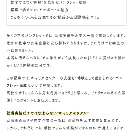
数字ではなく“体験”を見せるパンフレット構成
写真で語るキャリアサポートの魅力
まとめ｜“未来を想像できる”構成が志望動機をつくる
多くの学校パンフレットでは、就職実績を企業名一覧で掲載しています。
確かに数字や有名企業は安心材料になりますが、それだけでは学生の
心に響きません。
本当に伝えるべきは「その学生がどう成長したか」「どんな気づきを得た
か」という体験の部分です。
この記事では、
キャリアセンターの支援を“体験として感じられる”パン
フレット構成
について解説します。
高校生が「ここなら自分も成長できそう」と感じる、“リアリティのある広報
設計”のポイントをお伝えします。
就職実績だけでは伝わらない“キャリアのリアル”
就職率の高さや内定企業の一覧は、信頼性を示す重要な要素です。
しかし、それだけでは“学校でどんな経験ができるのか”が見えてきませ