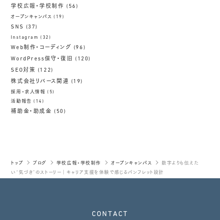
学校広報・学校制作
(56)
オープンキャンパス
(19)
SNS
(37)
Instagram
(32)
Web制作・コーディング
(96)
WordPress保守・復旧
(120)
SEO対策
(122)
株式会社リバース関連
(19)
採用・求人情報
(5)
活動報告
(14)
補助金・助成金
(50)
トップ
ブログ
学校広報・学校制作
オープンキャンパス
数字よりも伝えた
い“気づき”のストーリー｜キャリア支援を体験で感じるパンフレット設計
CONTACT