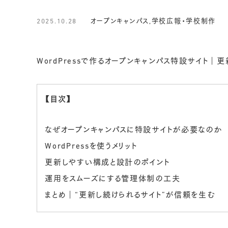
BLOG
対
策・
2025.10.28
オープンキャンパス
,
学校広報・学校制作
ブ
ラ
ン
WordPressで作るオープンキャンパス特設サイト｜
デ
ィ
【目次】
ン
グ
なぜオープンキャンパスに特設サイトが必要なのか
に
WordPressを使うメリット
強
更新しやすい構成と設計のポイント
い
株
運用をスムーズにする管理体制の工夫
式
まとめ｜“更新し続けられるサイト”が信頼を生む
会
社