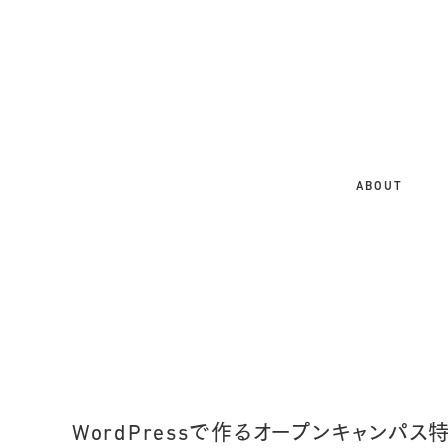
大
阪
の
ホ
ー
ム
ABOUT
ペ
ー
ジ
制
作
会
社
｜
SEO
WordPressで作るオープンキャン