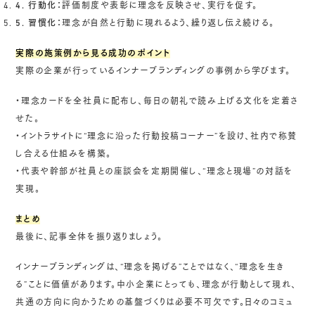
4. 行動化：
評価制度や表彰に理念を反映させ、実行を促す。
5. 習慣化：
理念が自然と行動に現れるよう、繰り返し伝え続ける。
実際の施策例から見る成功のポイント
実際の企業が行っているインナーブランディングの事例から学びます。
・理念カードを全社員に配布し、毎日の朝礼で読み上げる文化を定着さ
せた。
・イントラサイトに“理念に沿った行動投稿コーナー”を設け、社内で称賛
し合える仕組みを構築。
・代表や幹部が社員との座談会を定期開催し、“理念と現場”の対話を
実現。
まとめ
最後に、記事全体を振り返りましょう。
インナーブランディングは、“理念を掲げる”ことではなく、“理念を生き
る”ことに価値があります。中小企業にとっても、理念が行動として現れ、
共通の方向に向かうための基盤づくりは必要不可欠です。日々のコミュ