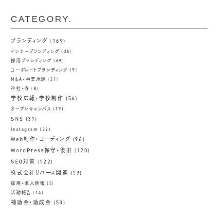
CATEGORY.
ブランディング
(169)
インナーブランディング
(35)
採用ブランディング
(69)
コーポレートブランディング
(9)
M&A・事業承継
(31)
神社・寺
(8)
学校広報・学校制作
(56)
オープンキャンパス
(19)
SNS
(37)
Instagram
(32)
Web制作・コーディング
(96)
WordPress保守・復旧
(120)
SEO対策
(122)
株式会社リバース関連
(19)
採用・求人情報
(5)
活動報告
(14)
補助金・助成金
(50)