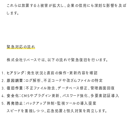
これらは放置すると被害が拡大し、企業の信用にも深刻な影響を及ぼ
します。
緊急対応の流れ
株式会社リバースでは、以下の流れで緊急復旧を行います。
ヒアリング：
発生状況と直前の操作・更新内容を確認
原因調査：
ログ解析、不正コードや改ざんファイルの特定
復旧作業：
不正ファイル除去、データベース修正、管理画面回復
安全化：
CMSやプラグイン更新、パスワード強化、多要素認証導入
再発防止：
バックアップ体制・監視ツールの導入提案
スピードを重視しつつ、応急処置と恒久対策を両立します。