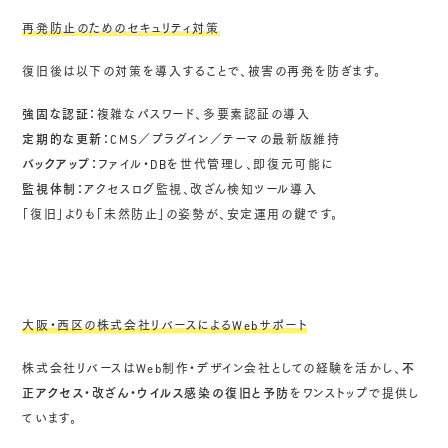
再発防止のためのセキュリティ対策
復旧後は以下の対策を導入することで、被害の再発を防ぎます。
強固な認証：
複雑なパスワード、多要素認証の導入
定期的な更新：
CMS／プラグイン／テーマの最新版維持
バックアップ：
ファイル・DBを世代管理し、即復元可能に
監視体制：
アクセスログ監視、改ざん検知ツール導入
「復旧」よりも「未然防止」の姿勢が、安定運用の鍵です。
大阪・西区の株式会社リバースによるWebサポート
株式会社リバースはWeb制作・デザイン会社としての経験を活かし、
不
正アクセス・改ざん・ウイルス感染の復旧と予防
をワンストップで提供し
ています。