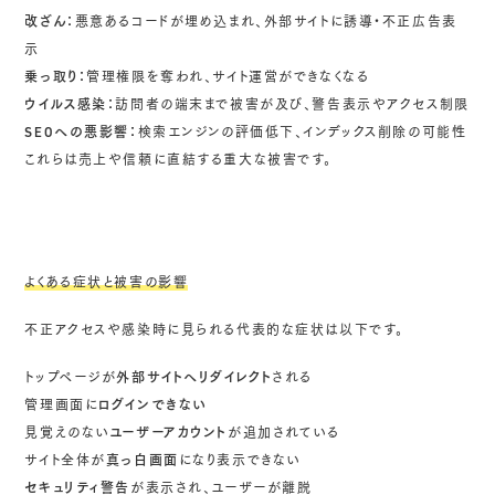
改ざん：
悪意あるコードが埋め込まれ、外部サイトに誘導・不正広告表
示
乗っ取り：
管理権限を奪われ、サイト運営ができなくなる
ウイルス感染：
訪問者の端末まで被害が及び、警告表示やアクセス制限
SEOへの悪影響：
検索エンジンの評価低下、インデックス削除の可能性
これらは売上や信頼に直結する重大な被害です。
よくある症状と被害の影響
不正アクセスや感染時に見られる代表的な症状は以下です。
トップページが
外部サイトへリダイレクト
される
管理画面に
ログインできない
見覚えのない
ユーザーアカウント
が追加されている
サイト全体が
真っ白画面
になり表示できない
セキュリティ警告
が表示され、ユーザーが離脱