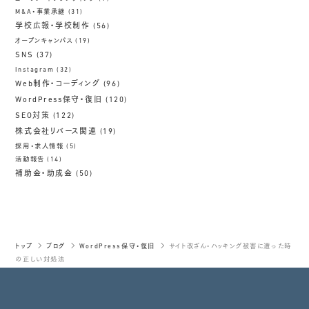
M&A・事業承継
(31)
学校広報・学校制作
(56)
オープンキャンパス
(19)
SNS
(37)
Instagram
(32)
Web制作・コーディング
(96)
WordPress保守・復旧
(120)
SEO対策
(122)
株式会社リバース関連
(19)
採用・求人情報
(5)
活動報告
(14)
補助金・助成金
(50)
トップ
ブログ
WordPress保守・復旧
サイト改ざん・ハッキング被害に遭った時
の正しい対処法