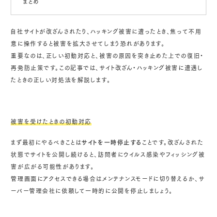
まとめ
自社サイトが改ざんされたり、ハッキング被害に遭ったとき、焦って不用
意に操作すると被害を拡大させてしまう恐れがあります。
重要なのは、正しい初動対応と、被害の原因を突き止めた上での復旧・
再発防止策です。この記事では、サイト改ざん・ハッキング被害に遭遇し
たときの正しい対処法を解説します。
被害を受けたときの初動対応
まず最初にやるべきことは
サイトを一時停止する
ことです。改ざんされた
状態でサイトを公開し続けると、訪問者にウイルス感染やフィッシング被
害が広がる可能性があります。
管理画面にアクセスできる場合はメンテナンスモードに切り替えるか、サ
ーバー管理会社に依頼して一時的に公開を停止しましょう。