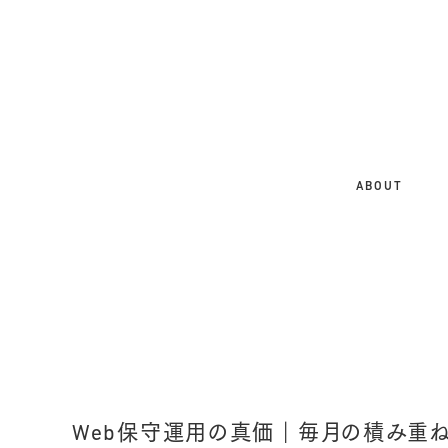
大
阪
の
ホ
ー
ム
ABOUT
ペ
ー
ジ
制
作
会
社
｜
SEO
Web保守運用の真価｜毎月の積み重