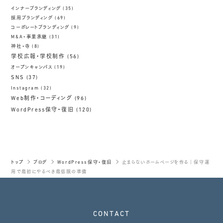
インナーブランディング
(35)
採用ブランディング
(69)
コーポレートブランディング
(9)
M&A・事業承継
(31)
神社・寺
(8)
学校広報・学校制作
(56)
オープンキャンパス
(19)
SNS
(37)
Instagram
(32)
Web制作・コーディング
(96)
WordPress保守・復旧
(120)
トップ
ブログ
WordPress保守・復旧
止まらないホームページを作る｜保守運
用で最初にやるべき最低限の準備
CONTACT