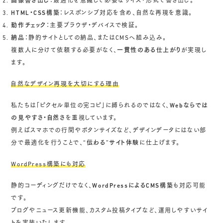
画像書き出し
：最適化を意識して必要なサイズ・形式で書き出し。
HTML・CSS構築
：レスポンシブ対応を含め、自然な再現を意識。
動作チェック
：主要ブラウザ・デバイスで検証。
納品
：静的サイトとしての納品、またはCMSへ組み込み。
複数人に分けて依頼する必要がなく、
一貫性のある仕上がり
が実現し
ます。
自然なデザイン再現を大切にする理由
私たちは「ピクセル単位の完コピ」に縛られるのではなく、
Webならでは
の見やすさ・自然さ
を重視しています。
例えばスマホでの行間やボタンサイズなど、デザインデータにはない部
分で最適化を行うことで、
“伝わる”サイト体験
に仕上げます。
WordPress構築にも対応
静的コーディングだけでなく、
WordPressによるCMS構築
も対応可能
です。
ブログやニュース更新機能、カスタム投稿タイプなど、運用しやすいサイ