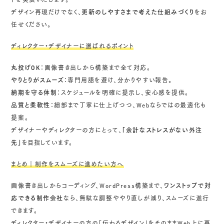
トを実装いたします。
デザイン再現だけでなく、
更新のしやすさまで考えた仕組みづくり
をお
任せください。
ディレクター・デザイナーに選ばれるポイント
丸投げOK
：画像書き出しから構築まで全て対応。
やりとりがスムーズ
：専門用語を避け、分かりやすい報告。
納期を守る体制
：スケジュールを明確に提示し、安心感を提供。
品質と柔軟性
：細部まで丁寧に仕上げつつ、Webならではの最適化も
提案。
デザイナーやディレクターの方にとって、
「余計なストレスがない外注
先」
を目指しています。
まとめ｜制作をスムーズに進めたい方へ
画像書き出しからコーディング、WordPress構築まで、
ワンストップで対
応できる制作会社
なら、無駄な調整ややり直しが減り、スムーズに進行
できます。