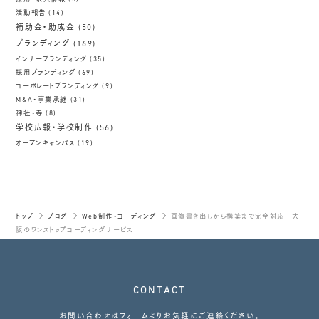
活動報告
(14)
補助金・助成金
(50)
ブランディング
(169)
インナーブランディング
(35)
採用ブランディング
(69)
コーポレートブランディング
(9)
M&A・事業承継
(31)
神社・寺
(8)
学校広報・学校制作
(56)
オープンキャンパス
(19)
トップ
ブログ
Web制作・コーディング
画像書き出しから構築まで完全対応｜大
阪のワンストップコーディングサービス
CONTACT
お問い合わせはフォームよりお気軽にご連絡ください。