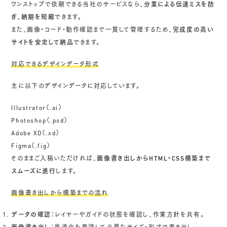
ワンストップで依頼できる当社のサービスなら、
分業による伝達ミスを防
ぎ、納期を短縮
できます。
また、画像・コード・動作確認まで一貫して管理するため、
完成度の高い
サイトを安定して納品
できます。
対応できるデザインデータ形式
主に以下のデザインデータに対応しています。
Illustrator（.ai）
Photoshop（.psd）
Adobe XD（.xd）
Figma（.fig）
そのままご入稿いただければ、
画像書き出しからHTML・CSS構築まで
スムーズに進行
します。
画像書き出しから構築までの流れ
データの確認
：レイヤーやガイドの状態を確認し、作業方針を共有。