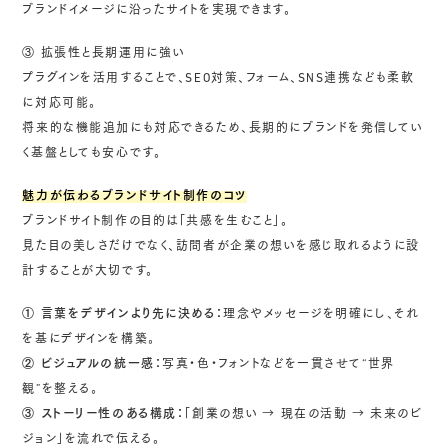
ブランドイメージに沿ったサイトを実現できます。
③ 拡張性と長期運用に強い
プラグインを活用することで、SEO対策、フォーム、SNS連携なども柔軟
に対応可能。
将来的な機能追加にも対応できるため、長期的にブランドを発信してい
く基盤としても安心です。
魅力が伝わるブランドサイト制作のコツ
ブランドサイト制作の目的は「共感を生むこと」。
見た目の美しさだけでなく、訪問者が企業の想いを感じ取れるように設
計することが大切です。
① 言葉をデザインより先に決める：
理念やメッセージを明確にし、それ
を基にデザインを構築。
② ビジュアルの統一感：
写真・色・フォントなどを一貫させて“世界
観”を整える。
③ ストーリー性のある構成：
「創業の想い → 現在の活動 → 未来のビ
ジョン」を流れで伝える。