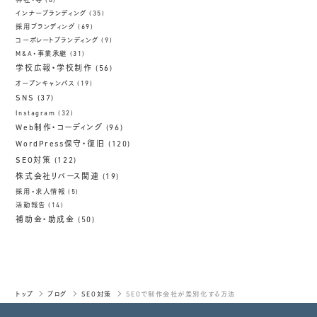
神社・寺
(8)
インナーブランディング
(35)
採用ブランディング
(69)
コーポレートブランディング
(9)
M&A・事業承継
(31)
学校広報・学校制作
(56)
オープンキャンパス
(19)
SNS
(37)
Instagram
(32)
Web制作・コーディング
(96)
WordPress保守・復旧
(120)
SEO対策
(122)
株式会社リバース関連
(19)
採用・求人情報
(5)
活動報告
(14)
補助金・助成金
(50)
トップ
ブログ
SEO対策
SEOで制作会社が差別化する方法